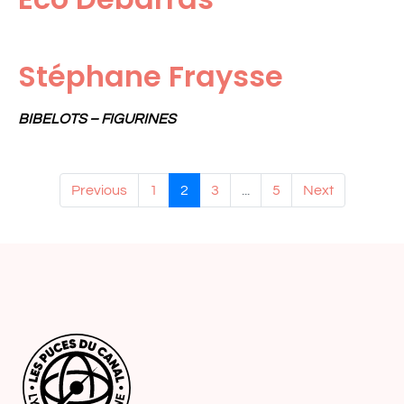
Stéphane Fraysse
BIBELOTS – FIGURINES
Previous
1
2
3
...
5
Next