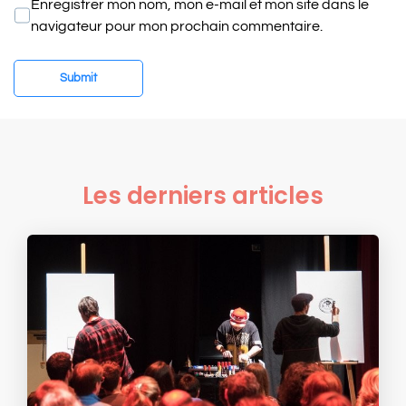
Enregistrer mon nom, mon e-mail et mon site dans le
s
navigateur pour mon prochain commentaire.
i
t
e
Submit
Les derniers articles