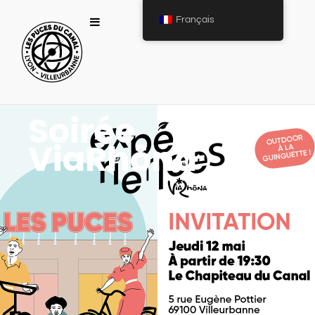
Français
Soirée
ViaRhôna