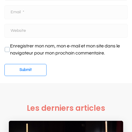
m
E
e
m
*
a
W
i
e
l
b
*
Enregistrer mon nom, mon e-mail et mon site dans le
s
navigateur pour mon prochain commentaire.
i
t
e
Submit
Les derniers articles