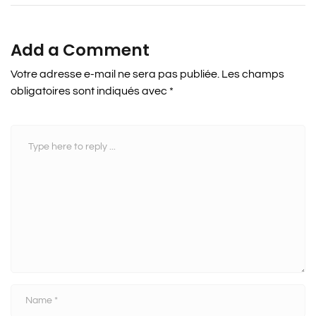
Add a Comment
Votre adresse e-mail ne sera pas publiée.
Les champs
obligatoires sont indiqués avec
*
C
o
m
m
e
n
t
*
N
a