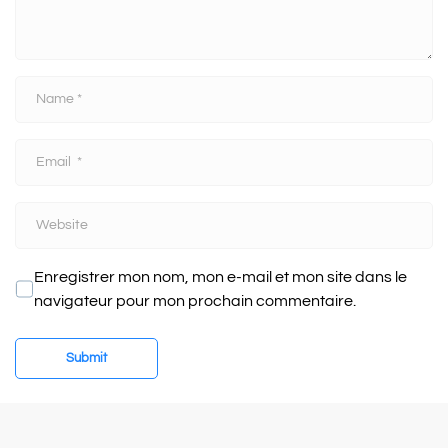
t
*
N
a
m
E
e
m
*
a
W
i
e
l
b
*
Enregistrer mon nom, mon e-mail et mon site dans le
s
navigateur pour mon prochain commentaire.
i
t
e
Submit