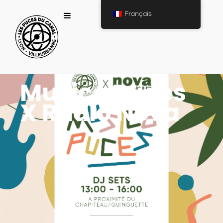
Français
Musico Puces
X Radio Nova