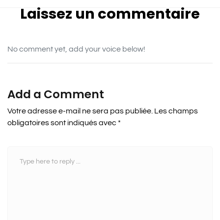
Laissez un commentaire
No comment yet, add your voice below!
Add a Comment
Votre adresse e-mail ne sera pas publiée.
Les champs
obligatoires sont indiqués avec
*
C
o
m
m
e
n