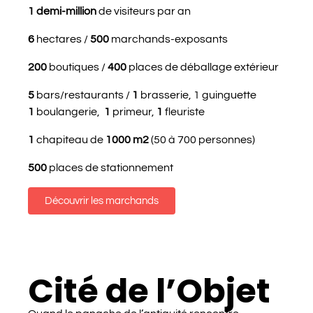
1 demi-million
de visiteurs par an
6
hectares /
500
marchands-exposants
200
boutiques /
400
places de déballage extérieur
5
bars/restaurants /
1
brasserie, 1 guinguette
1
boulangerie,
1
primeur,
1
fleuriste
1
chapiteau de
1000 m2
(50 à 700 personnes)
500
places de stationnement
Découvrir les marchands
Cité de l’Objet