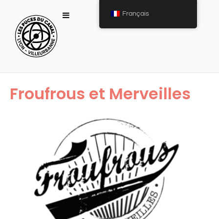
Français
Froufrous et Merveilles