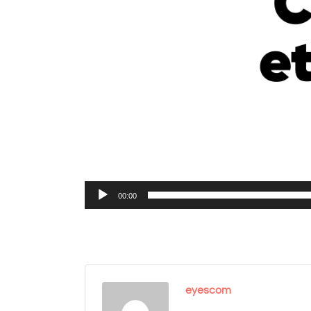
00:00
eyescom