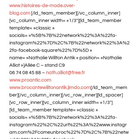
www.histoires-de-mode.over-
blog.com
[/ld_team_member][/vc_column_inner]
[vc_column_inner width= »1/3″][ld_team_member
template= »classic »
socials= »%5B%7B%22network%22%3A%22fa-
instagram%22%7D%2C%7B%22network%22%3A%2
2fa-facebook-square%22%7D%5D »
name= »Nathalie Willton Antik » position= »Nathalie
Alliot »]Allée C – stand C9
06 74 08 45 88 –
nath.alliot@free.fr
www.proantic.com
www.brocantewilltonantik.jimdo.com
[/ld_team_mem
ber][/vc_column_inner][/vc_row_inner][ld_spacer]
[vc_row_inner][vc_column_inner width= »1/3″]
[ld_team_member template= »classic »
socials= »%5B%7B%22network%22%3A%22fa-
instagram%22%2C%22url%22%3A%22www.instagr
am.com%2Fcomeunbroc%22%7D%2C%7B%22netw