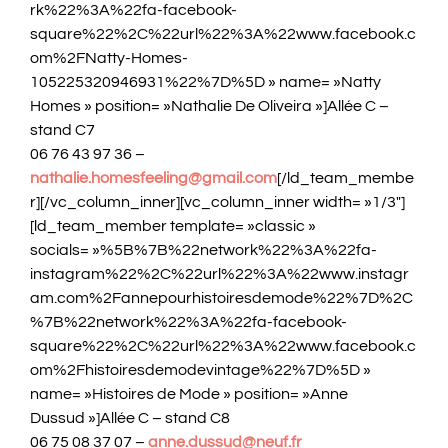
rk%22%3A%22fa-facebook-
square%22%2C%22url%22%3A%22www.facebook.c
om%2FNatty-Homes-
105225320946931%22%7D%5D » name= »Natty
Homes » position= »Nathalie De Oliveira »]Allée C –
stand C7
06 76 43 97 36 –
nathalie.homesfeeling@gmail.com
[/ld_team_membe
r][/vc_column_inner][vc_column_inner width= »1/3″]
[ld_team_member template= »classic »
socials= »%5B%7B%22network%22%3A%22fa-
instagram%22%2C%22url%22%3A%22www.instagr
am.com%2Fannepourhistoiresdemode%22%7D%2C
%7B%22network%22%3A%22fa-facebook-
square%22%2C%22url%22%3A%22www.facebook.c
om%2Fhistoiresdemodevintage%22%7D%5D »
name= »Histoires de Mode » position= »Anne
Dussud »]Allée C – stand C8
06 75 08 37 07 –
anne.dussud@neuf.fr