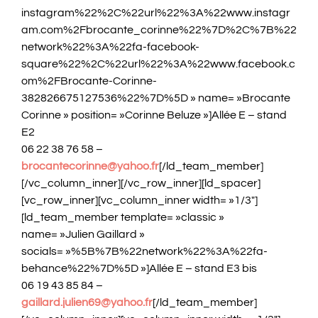
instagram%22%2C%22url%22%3A%22www.instagr
am.com%2Fbrocante_corinne%22%7D%2C%7B%22
network%22%3A%22fa-facebook-
square%22%2C%22url%22%3A%22www.facebook.c
om%2FBrocante-Corinne-
382826675127536%22%7D%5D » name= »Brocante
Corinne » position= »Corinne Beluze »]Allée E – stand
E2
06 22 38 76 58 –
brocantecorinne@yahoo.fr
[/ld_team_member]
[/vc_column_inner][/vc_row_inner][ld_spacer]
[vc_row_inner][vc_column_inner width= »1/3″]
[ld_team_member template= »classic »
name= »Julien Gaillard »
socials= »%5B%7B%22network%22%3A%22fa-
behance%22%7D%5D »]Allée E – stand E3 bis
06 19 43 85 84 –
gaillard.julien69@yahoo.fr
[/ld_team_member]