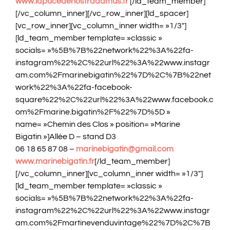
www.lapucedenostradamus.fr
[/ld_team_member]
[/vc_column_inner][/vc_row_inner][ld_spacer]
[vc_row_inner][vc_column_inner width= »1/3″]
[ld_team_member template= »classic »
socials= »%5B%7B%22network%22%3A%22fa-
instagram%22%2C%22url%22%3A%22www.instagr
am.com%2Fmarinebigatin%22%7D%2C%7B%22net
work%22%3A%22fa-facebook-
square%22%2C%22url%22%3A%22www.facebook.c
om%2Fmarine.bigatin%2F%22%7D%5D »
name= »Chemin des Clos » position= »Marine
Bigatin »]Allée D – stand D3
06 18 65 87 08 –
marinebigatin@gmail.com
www.marinebigatin.fr
[/ld_team_member]
[/vc_column_inner][vc_column_inner width= »1/3″]
[ld_team_member template= »classic »
socials= »%5B%7B%22network%22%3A%22fa-
instagram%22%2C%22url%22%3A%22www.instagr
am.com%2Fmartinevenduvintage%22%7D%2C%7B