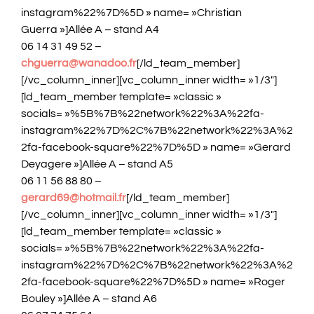
instagram%22%7D%5D » name= »Christian
Guerra »]Allée A – stand A4
06 14 31 49 52 –
chguerra@wanadoo.fr
[/ld_team_member]
[/vc_column_inner][vc_column_inner width= »1/3″]
[ld_team_member template= »classic »
socials= »%5B%7B%22network%22%3A%22fa-
instagram%22%7D%2C%7B%22network%22%3A%2
2fa-facebook-square%22%7D%5D » name= »Gerard
Deyagere »]Allée A – stand A5
06 11 56 88 80 –
gerard69@hotmail.fr
[/ld_team_member]
[/vc_column_inner][vc_column_inner width= »1/3″]
[ld_team_member template= »classic »
socials= »%5B%7B%22network%22%3A%22fa-
instagram%22%7D%2C%7B%22network%22%3A%2
2fa-facebook-square%22%7D%5D » name= »Roger
Bouley »]Allée A – stand A6