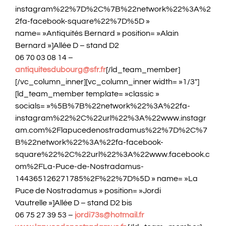
instagram%22%7D%2C%7B%22network%22%3A%2
2fa-facebook-square%22%7D%5D »
name= »Antiquités Bernard » position= »Alain
Bernard »]Allée D – stand D2
06 70 03 08 14 –
antiquitesdubourg@sfr.fr
[/ld_team_member]
[/vc_column_inner][vc_column_inner width= »1/3″]
[ld_team_member template= »classic »
socials= »%5B%7B%22network%22%3A%22fa-
instagram%22%2C%22url%22%3A%22www.instagr
am.com%2Flapucedenostradamus%22%7D%2C%7
B%22network%22%3A%22fa-facebook-
square%22%2C%22url%22%3A%22www.facebook.c
om%2FLa-Puce-de-Nostradamus-
144365126271785%2F%22%7D%5D » name= »La
Puce de Nostradamus » position= »Jordi
Vautrelle »]Allée D – stand D2 bis
06 75 27 39 53 –
jordi73s@hotmail.fr