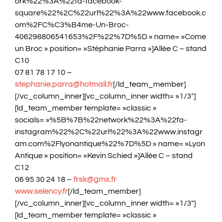
ork%22%3A%22fa-facebook-
square%22%2C%22url%22%3A%22www.facebook.c
om%2FC%C3%B4me-Un-Broc-
406298806541653%2F%22%7D%5D » name= »Come
un Broc » position= »Stéphanie Parra »]Allée C – stand
C10
07 81 78 17 10 –
stephanie.parra@hotmail.fr
[/ld_team_member]
[/vc_column_inner][vc_column_inner width= »1/3″]
[ld_team_member template= »classic »
socials= »%5B%7B%22network%22%3A%22fa-
instagram%22%2C%22url%22%3A%22www.instagr
am.com%2Flyonantique%22%7D%5D » name= »Lyon
Antique » position= »Kevin Schied »]Allée C – stand
C12
06 95 30 24 18 –
frsk@gmx.fr
www.selency.fr
[/ld_team_member]
[/vc_column_inner][vc_column_inner width= »1/3″]
[ld_team_member template= »classic »