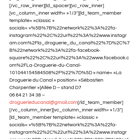
[/vc_row_inner][ld_spacer][vc_row_inner]
[vc_column_inner width= »1/3″][ld_team_member
template= »classic »
socials= »%5B%7B%22network%22%3A%22fa-
instagram%22%2C%22url%22%3A%22www.instagr
am.com%2Fla_droguerie_du_canal%22%7D%2C%7
B%22network%22%3A%22fa-facebook-
square%22%2C%22url%22%3A%22www.facebook.c
om%2FLa-Droguerie-du-Canal-
101044154584508%2F%22%7D%5D » name= »La
Droguerie du Canal » position= »Sébastien
Charpentier »]Allée D – stand D7
06 64 21 34 38 –
droguerieducanal@gmail.com
[/ld_team_member]
[/vc_column_inner][vc_column_inner width= »1/3″]
[ld_team_member template= »classic »
socials= »%5B%7B%22network%22%3A%22fa-
instagram%22%2C%22url%22%3A%22www.instagr