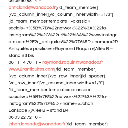
06 09 90 88 14 –
anticland@wanadoo.fr
[/ld_team_member]
[/vc_column_inner][vc_column_inner width= »1/3″]
[ld_team_member template= »classic »
socials= »%5B%7B%22network%22%3A%22fa-
instagram%22%2C%22url%22%3A%22www.instagr
am.com%2F2r_antiquites%22%7D%5D » name= »2R
Antiquités » position= »Raymond Raquin »]Allée B –
stand B3 bis
06 11 14 70 11 –
raymond.raquin@wanadoo.fr
www.2rantiquites.com
[/ld_team_member]
[/vc_column_inner][/vc_row_inner][ld_spacer]
[vc_row_inner][vc_column_inner width= »1/3″]
[ld_team_member template= »classic »
socials= »%5B%7B%22network%22%3A%22fa-
instagram%22%7D%5D » name= »Johan
Lansade »]Allée B – stand B4
06 03 22 72 10 –
johan.lansade@wanadoo.fr
[/ld_team_member]