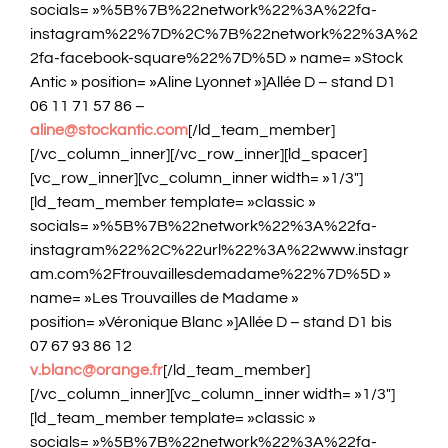
socials= »%5B%7B%22network%22%3A%22fa-
instagram%22%7D%2C%7B%22network%22%3A%2
2fa-facebook-square%22%7D%5D » name= »Stock
Antic » position= »Aline Lyonnet »]Allée D – stand D1
06 11 71 57 86 –
aline@stockantic.com
[/ld_team_member]
[/vc_column_inner][/vc_row_inner][ld_spacer]
[vc_row_inner][vc_column_inner width= »1/3″]
[ld_team_member template= »classic »
socials= »%5B%7B%22network%22%3A%22fa-
instagram%22%2C%22url%22%3A%22www.instagr
am.com%2Ftrouvaillesdemadame%22%7D%5D »
name= »Les Trouvailles de Madame »
position= »Véronique Blanc »]Allée D – stand D1 bis
07 67 93 86 12
v.blanc@orange.fr
[/ld_team_member]
[/vc_column_inner][vc_column_inner width= »1/3″]
[ld_team_member template= »classic »
socials= »%5B%7B%22network%22%3A%22fa-