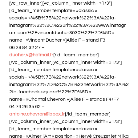
[vc_row_inner][vc_column_inner width= »1/3″]
[ld_team_member template= »classic »
socials= »%5B%7B%22network%22%3A%22fa-
instagram%22%2C%22url%22%3A%22www.instagr
am.com%2Fvincentducher3030%22%7D%5D »
name= »Vincent Ducher »]Allée F – stand F3
06 28 84 32 27 –
ducher.v@hotmail.fr
[/ld_team_member]
[/vc_column_inner][vc_column_inner width= »1/3″]
[ld_team_member template= »classic »
socials= »%5B%7B%22network%22%3A%22fa-
instagram%22%7D%2C%7B%22network%22%3A%2
2fa-facebook-square%22%7D%5D »
name= »Chantal Chevron »]Allée F – stands F4/F7
04 74 26 35 62 –
antoine.chevron@bbox.fr
[/ld_team_member]
[/vc_column_inner][vc_column_inner width= »1/3″]
[ld_team_member template= »classic »
name= »Aimer l’Art » position= »Hervé Creuzet (et Milka