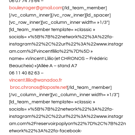
06 07 74 75 64 –
bouleyroger@gmail.com
[/ld_team_member]
[/vc_column_inner][/vc_row_inner][ld_spacer]
[vc_row_inner][vc_column_inner width= »1/3″]
[ld_team_member template= »classic »
socials= »%5B%7B%22network%22%3A%22fa-
instagram%22%2C%22url%22%3A%22www.instagr
am.com%2Fvincentllilio%22%7D%5D »
name= »Vincent Llilio (et CHRONOS – Frédéric
Beaucheix) »]Allée A – stand A7
06 11 40 82 63 –
vincent.llilio@wanadoo.fr
broc.chronos@laposte.net
[/ld_team_member]
[/vc_column_inner][vc_column_inner width= »1/3″]
[ld_team_member template= »classic »
socials= »%5B%7B%22network%22%3A%22fa-
instagram%22%2C%22url%22%3A%22www.instagr
am.com%2Freservoirpoplyon%22%7D%2C%7B%22n
etwork%22%3A%22fa-facebook-