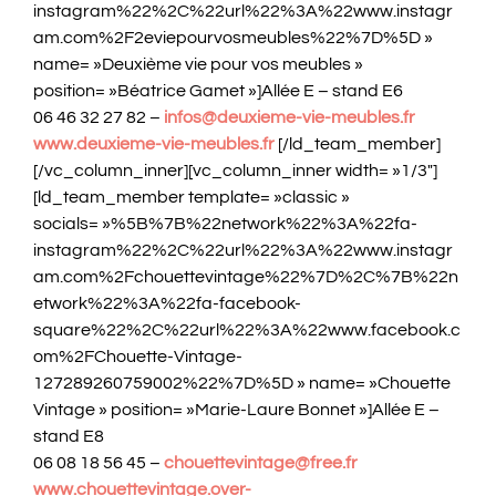
instagram%22%2C%22url%22%3A%22www.instagr
am.com%2F2eviepourvosmeubles%22%7D%5D »
name= »Deuxième vie pour vos meubles »
position= »Béatrice Gamet »]Allée E – stand E6
06 46 32 27 82 –
infos@deuxieme-vie-meubles.fr
www.deuxieme-vie-meubles.fr
[/ld_team_member]
[/vc_column_inner][vc_column_inner width= »1/3″]
[ld_team_member template= »classic »
socials= »%5B%7B%22network%22%3A%22fa-
instagram%22%2C%22url%22%3A%22www.instagr
am.com%2Fchouettevintage%22%7D%2C%7B%22n
etwork%22%3A%22fa-facebook-
square%22%2C%22url%22%3A%22www.facebook.c
om%2FChouette-Vintage-
127289260759002%22%7D%5D » name= »Chouette
Vintage » position= »Marie-Laure Bonnet »]Allée E –
stand E8
06 08 18 56 45 –
chouettevintage@free.fr
www.chouettevintage.over-