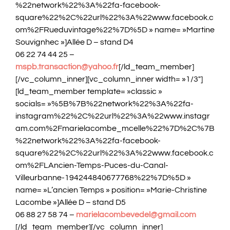
%22network%22%3A%22fa-facebook-
square%22%2C%22url%22%3A%22www.facebook.c
om%2FRueduvintage%22%7D%5D » name= »Martine
Souvignhec »]Allée D – stand D4
06 22 74 44 25 –
mspb.transaction@yahoo.fr
[/ld_team_member]
[/vc_column_inner][vc_column_inner width= »1/3″]
[ld_team_member template= »classic »
socials= »%5B%7B%22network%22%3A%22fa-
instagram%22%2C%22url%22%3A%22www.instagr
am.com%2Fmarielacombe_mcelle%22%7D%2C%7B
%22network%22%3A%22fa-facebook-
square%22%2C%22url%22%3A%22www.facebook.c
om%2FLAncien-Temps-Puces-du-Canal-
Villeurbanne-194244840677768%22%7D%5D »
name= »L’ancien Temps » position= »Marie-Christine
Lacombe »]Allée D – stand D5
06 88 27 58 74 –
marielacombevedel@gmail.com
[/ld_team_member][/vc_column_inner]