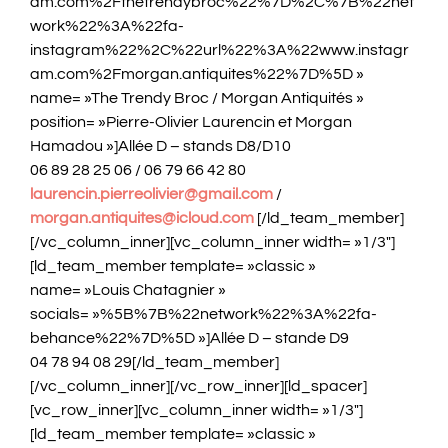
am.com%2Fthetrendybroc%22%7D%2C%7B%22net
work%22%3A%22fa-
instagram%22%2C%22url%22%3A%22www.instagr
am.com%2Fmorgan.antiquites%22%7D%5D »
name= »The Trendy Broc / Morgan Antiquités »
position= »Pierre-Olivier Laurencin et Morgan
Hamadou »]Allée D – stands D8/D10
06 89 28 25 06 / 06 79 66 42 80
laurencin.pierreolivier@gmail.com
/
morgan.antiquites@icloud.com
[/ld_team_member]
[/vc_column_inner][vc_column_inner width= »1/3″]
[ld_team_member template= »classic »
name= »Louis Chatagnier »
socials= »%5B%7B%22network%22%3A%22fa-
behance%22%7D%5D »]Allée D – stande D9
04 78 94 08 29[/ld_team_member]
[/vc_column_inner][/vc_row_inner][ld_spacer]
[vc_row_inner][vc_column_inner width= »1/3″]
[ld_team_member template= »classic »