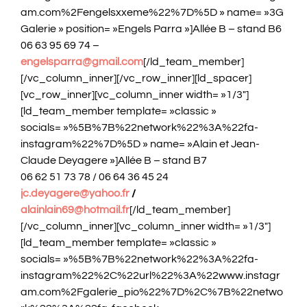
am.com%2Fengelsxxeme%22%7D%5D » name= »3G
Galerie » position= »Engels Parra »]Allée B – stand B6
06 63 95 69 74 –
engelsparra@gmail.com
[/ld_team_member]
[/vc_column_inner][/vc_row_inner][ld_spacer]
[vc_row_inner][vc_column_inner width= »1/3″]
[ld_team_member template= »classic »
socials= »%5B%7B%22network%22%3A%22fa-
instagram%22%7D%5D » name= »Alain et Jean-
Claude Deyagere »]Allée B – stand B7
06 62 51 73 78 / 06 64 36 45 24
jc.deyagere@yahoo.fr
/
alainlain69@hotmail.fr
[/ld_team_member]
[/vc_column_inner][vc_column_inner width= »1/3″]
[ld_team_member template= »classic »
socials= »%5B%7B%22network%22%3A%22fa-
instagram%22%2C%22url%22%3A%22www.instagr
am.com%2Fgalerie_pio%22%7D%2C%7B%22netwo