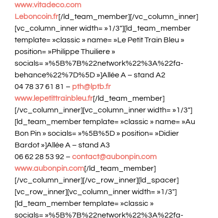
www.vitadeco.com
Leboncoin.fr
[/ld_team_member][/vc_column_inner]
[vc_column_inner width= »1/3″][ld_team_member
template= »classic » name= »Le Petit Train Bleu »
position= »Philippe Thuiliere »
socials= »%5B%7B%22network%22%3A%22fa-
behance%22%7D%5D »]Allée A – stand A2
04 78 37 61 81 –
pth@lptb.fr
www.lepetittrainbleu.fr
[/ld_team_member]
[/vc_column_inner][vc_column_inner width= »1/3″]
[ld_team_member template= »classic » name= »Au
Bon Pin » socials= »%5B%5D » position= »Didier
Bardot »]Allée A – stand A3
06 62 28 53 92 –
contact@aubonpin.com
www.aubonpin.com
[/ld_team_member]
[/vc_column_inner][/vc_row_inner][ld_spacer]
[vc_row_inner][vc_column_inner width= »1/3″]
[ld_team_member template= »classic »
socials= »%5B%7B%22network%22%3A%22fa-