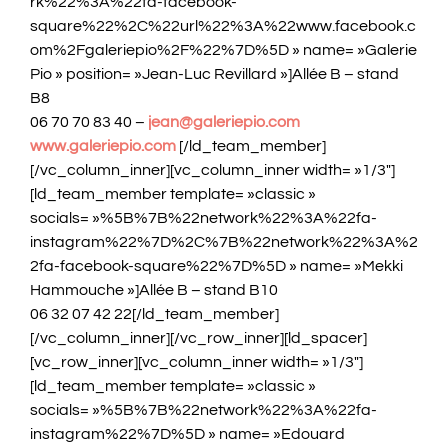
rk%22%3A%22fa-facebook-
square%22%2C%22url%22%3A%22www.facebook.c
om%2Fgaleriepio%2F%22%7D%5D » name= »Galerie
Pio » position= »Jean-Luc Revillard »]Allée B – stand
B8
06 70 70 83 40 –
jean@galeriepio.com
www.galeriepio.com
[/ld_team_member]
[/vc_column_inner][vc_column_inner width= »1/3″]
[ld_team_member template= »classic »
socials= »%5B%7B%22network%22%3A%22fa-
instagram%22%7D%2C%7B%22network%22%3A%2
2fa-facebook-square%22%7D%5D » name= »Mekki
Hammouche »]Allée B – stand B10
06 32 07 42 22[/ld_team_member]
[/vc_column_inner][/vc_row_inner][ld_spacer]
[vc_row_inner][vc_column_inner width= »1/3″]
[ld_team_member template= »classic »
socials= »%5B%7B%22network%22%3A%22fa-
instagram%22%7D%5D » name= »Edouard