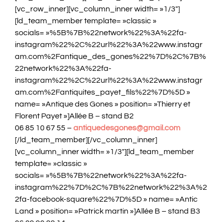
[vc_row_inner][vc_column_inner width= »1/3″]
[ld_team_member template= »classic »
socials= »%5B%7B%22network%22%3A%22fa-
instagram%22%2C%22url%22%3A%22www.instagr
am.com%2Fantique_des_gones%22%7D%2C%7B%
22network%22%3A%22fa-
instagram%22%2C%22url%22%3A%22www.instagr
am.com%2Fantiquites_payet_fils%22%7D%5D »
name= »Antique des Gones » position= »Thierry et
Florent Payet »]Allée B – stand B2
06 85 10 67 55 –
antiquedesgones@gmail.com
[/ld_team_member][/vc_column_inner]
[vc_column_inner width= »1/3″][ld_team_member
template= »classic »
socials= »%5B%7B%22network%22%3A%22fa-
instagram%22%7D%2C%7B%22network%22%3A%2
2fa-facebook-square%22%7D%5D » name= »Antic
Land » position= »Patrick martin »]Allée B – stand B3