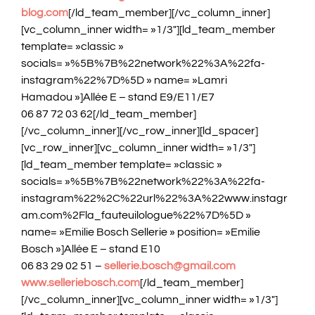
blog.com
[/ld_team_member][/vc_column_inner]
[vc_column_inner width= »1/3″][ld_team_member
template= »classic »
socials= »%5B%7B%22network%22%3A%22fa-
instagram%22%7D%5D » name= »Lamri
Hamadou »]Allée E – stand E9/E11/E7
06 87 72 03 62[/ld_team_member]
[/vc_column_inner][/vc_row_inner][ld_spacer]
[vc_row_inner][vc_column_inner width= »1/3″]
[ld_team_member template= »classic »
socials= »%5B%7B%22network%22%3A%22fa-
instagram%22%2C%22url%22%3A%22www.instagr
am.com%2Fla_fauteuilologue%22%7D%5D »
name= »Emilie Bosch Sellerie » position= »Emilie
Bosch »]Allée E – stand E10
06 83 29 02 51 –
sellerie.bosch@gmail.com
www.selleriebosch.com
[/ld_team_member]
[/vc_column_inner][vc_column_inner width= »1/3″]