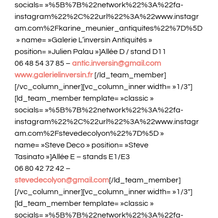
socials= »%5B%7B%22network%22%3A%22fa-
instagram%22%2C%22url%22%3A%22www.instagr
am.com%2Fkarine_meunier_antiquites%22%7D%5D
» name= »Galerie L’inversin Antiquités »
position= »Julien Palau »]Allée D / stand D11
06 48 54 37 85 –
antic.inversin@gmail.com
www.galerielinversin.fr
[/ld_team_member]
[/vc_column_inner][vc_column_inner width= »1/3″]
[ld_team_member template= »classic »
socials= »%5B%7B%22network%22%3A%22fa-
instagram%22%2C%22url%22%3A%22www.instagr
am.com%2Fstevedecolyon%22%7D%5D »
name= »Steve Deco » position= »Steve
Tasinato »]Allée E – stands E1/E3
06 80 42 72 42 –
stevedecolyon@gmail.com
[/ld_team_member]
[/vc_column_inner][vc_column_inner width= »1/3″]
[ld_team_member template= »classic »
socials= »%5B%7B%22network%22%3A%22fa-