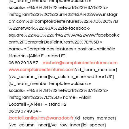
[ld_team_member template= »classic »
socials= »%5B%7B%22network%22%3A%22fa-
instagram%22%2C%22url%22%3A%22www.instagr
am.com%2Fcomptoirdesteintures%22%7D%2C%7B
%22network%22%3A%22fa-facebook-
square%22%2C%22url%22%3A%22www.facebook.c
om%2FComptoirDesTeintures%22%7D%5D »
name= »Comptoir des teintures » position= »Michèle
Masarin »]Allée F – stand F1
06 60 29 18 87 –
michele@comptoirdesteintures.com
www.comptoirdesteintures.com
[/ld_team_member]
[/vc_column_inner][vc_column_inner width= »1/3″]
[ld_team_member template= »classic »
socials= »%5B%7B%22network%22%3A%22fa-
instagram%22%7D%5D » name= »Alain
Locatelli »]Allée F – stand F2
06 09 07 49 34 –
locatelli.antiquites@wanadoo.fr
[/ld_team_member]
[/vc_column_inner][/vc_row_inner][ld_spacer]