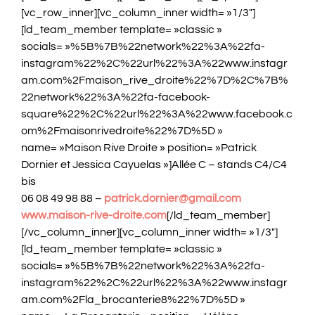
[vc_row_inner][vc_column_inner width= »1/3″]
[ld_team_member template= »classic »
socials= »%5B%7B%22network%22%3A%22fa-
instagram%22%2C%22url%22%3A%22www.instagr
am.com%2Fmaison_rive_droite%22%7D%2C%7B%
22network%22%3A%22fa-facebook-
square%22%2C%22url%22%3A%22www.facebook.c
om%2Fmaisonrivedroite%22%7D%5D »
name= »Maison Rive Droite » position= »Patrick
Dornier et Jessica Cayuelas »]Allée C – stands C4/C4
bis
06 08 49 98 88 –
patrick.dornier@gmail.com
www.maison-rive-droite.com
[/ld_team_member]
[/vc_column_inner][vc_column_inner width= »1/3″]
[ld_team_member template= »classic »
socials= »%5B%7B%22network%22%3A%22fa-
instagram%22%2C%22url%22%3A%22www.instagr
am.com%2Fla_brocanterie8%22%7D%5D »