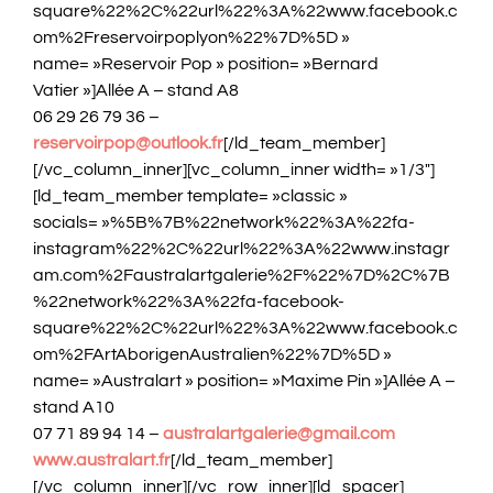
square%22%2C%22url%22%3A%22www.facebook.c
om%2Freservoirpoplyon%22%7D%5D »
name= »Reservoir Pop » position= »Bernard
Vatier »]Allée A – stand A8
06 29 26 79 36 –
reservoirpop@outlook.fr
[/ld_team_member]
[/vc_column_inner][vc_column_inner width= »1/3″]
[ld_team_member template= »classic »
socials= »%5B%7B%22network%22%3A%22fa-
instagram%22%2C%22url%22%3A%22www.instagr
am.com%2Faustralartgalerie%2F%22%7D%2C%7B
%22network%22%3A%22fa-facebook-
square%22%2C%22url%22%3A%22www.facebook.c
om%2FArtAborigenAustralien%22%7D%5D »
name= »Australart » position= »Maxime Pin »]Allée A –
stand A10
07 71 89 94 14 –
australartgalerie@gmail.com
www.australart.fr
[/ld_team_member]
[/vc_column_inner][/vc_row_inner][ld_spacer]