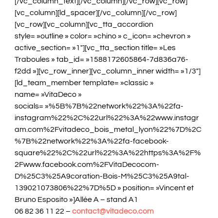
[/vc_column_text][/vc_column][/vc_row][vc_row]
[vc_column][ld_spacer][/vc_column][/vc_row]
[vc_row][vc_column][vc_tta_accordion
style= »outline » color= »chino » c_icon= »chevron »
active_section= »1″][vc_tta_section title= »Les
Traboules » tab_id= »1588172605864-7d836a76-
f2dd »][vc_row_inner][vc_column_inner width= »1/3″]
[ld_team_member template= »classic »
name= »VitaDeco »
socials= »%5B%7B%22network%22%3A%22fa-
instagram%22%2C%22url%22%3A%22www.instagr
am.com%2Fvitadeco_bois_metal_lyon%22%7D%2C
%7B%22network%22%3A%22fa-facebook-
square%22%2C%22url%22%3A%22https%3A%2F%
2Fwww.facebook.com%2FVitaDecocom-
D%25C3%25A9coration-Bois-M%25C3%25A9tal-
139021073806%22%7D%5D » position= »Vincent et
Bruno Esposito »]Allée A – stand A1
06 82 36 11 22 –
contact@vitadeco.com