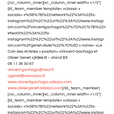
[/vc_column_inner][vc_column_inner width= »1/3″]
[ld_team_member template= »classic »
socials= »%5B%7B%22network%22%3A%22fa-
instagram%22%2C%22url%22%3A%22www.instagr
am.com%2Fvincentgachaga%22%7D%2C%7B%22n
etwork%22%3A%22fa-
instagram%22%2C%22url%22%3A%22www.instagr
am.com%2Fgenet.olivier%22%7D%5D » name= »Le
Coin des Artistes » position= »Vincent Gachaga et
Olivier Genet »]Allée B – stand B5
06 11 36 30 97
vincent.gachaga@neuf.fr
ogenet@wanadoo.fr
www.vincentgachaga.odexpo.com
www.oliviergenet.odexpo.com
[/ld_team_member]
[/vc_column_inner][vc_column_inner width= »1/3″]
[ld_team_member template= »classic »
socials= »%5B%7B%22network%22%3A%22fa-
instagram%22%2C%22url%22%3A%22www.instagr