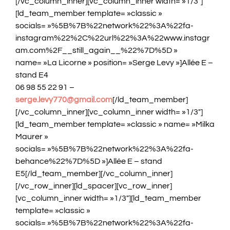
[/vc_column_inner][vc_column_inner width= »1/3″]
[ld_team_member template= »classic »
socials= »%5B%7B%22network%22%3A%22fa-
instagram%22%2C%22url%22%3A%22www.instagr
am.com%2F__still_again__%22%7D%5D »
name= »La Licorne » position= »Serge Levy »]Allée E –
stand E4
06 98 55 22 91 –
serge.levy770@gmail.com
[/ld_team_member]
[/vc_column_inner][vc_column_inner width= »1/3″]
[ld_team_member template= »classic » name= »Milka
Maurer »
socials= »%5B%7B%22network%22%3A%22fa-
behance%22%7D%5D »]Allée E – stand
E5[/ld_team_member][/vc_column_inner]
[/vc_row_inner][ld_spacer][vc_row_inner]
[vc_column_inner width= »1/3″][ld_team_member
template= »classic »
socials= »%5B%7B%22network%22%3A%22fa-