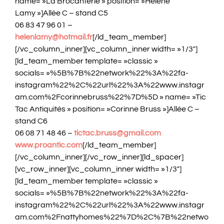
name= »La Brocanterie » position= »Hélène
Lamy »]Allée C – stand C5
06 83 47 96 01 –
helenlamy@hotmail.fr
[/ld_team_member]
[/vc_column_inner][vc_column_inner width= »1/3″]
[ld_team_member template= »classic »
socials= »%5B%7B%22network%22%3A%22fa-
instagram%22%2C%22url%22%3A%22www.instagr
am.com%2Fcorinnebruss%22%7D%5D » name= »Tic
Tac Antiquités » position= »Corinne Bruss »]Allée C –
stand C6
06 08 71 48 46 –
tictac.bruss@gmail.com
www.proantic.com
[/ld_team_member]
[/vc_column_inner][/vc_row_inner][ld_spacer]
[vc_row_inner][vc_column_inner width= »1/3″]
[ld_team_member template= »classic »
socials= »%5B%7B%22network%22%3A%22fa-
instagram%22%2C%22url%22%3A%22www.instagr
am.com%2Fnattyhomes%22%7D%2C%7B%22netwo