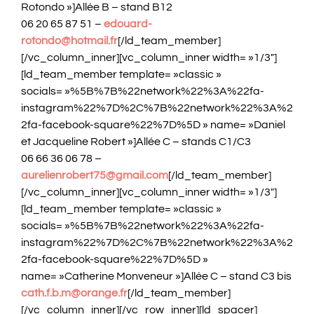
Rotondo »]Allée B – stand B12
06 20 65 87 51 –
edouard-
rotondo@hotmail.fr
[/ld_team_member]
[/vc_column_inner][vc_column_inner width= »1/3″]
[ld_team_member template= »classic »
socials= »%5B%7B%22network%22%3A%22fa-
instagram%22%7D%2C%7B%22network%22%3A%2
2fa-facebook-square%22%7D%5D » name= »Daniel
et Jacqueline Robert »]Allée C – stands C1/C3
06 66 36 06 78 –
aurelienrobert75@gmail.com
[/ld_team_member]
[/vc_column_inner][vc_column_inner width= »1/3″]
[ld_team_member template= »classic »
socials= »%5B%7B%22network%22%3A%22fa-
instagram%22%7D%2C%7B%22network%22%3A%2
2fa-facebook-square%22%7D%5D »
name= »Catherine Monveneur »]Allée C – stand C3 bis
cath.f.b.m@orange.fr
[/ld_team_member]
[/vc_column_inner][/vc_row_inner][ld_spacer]