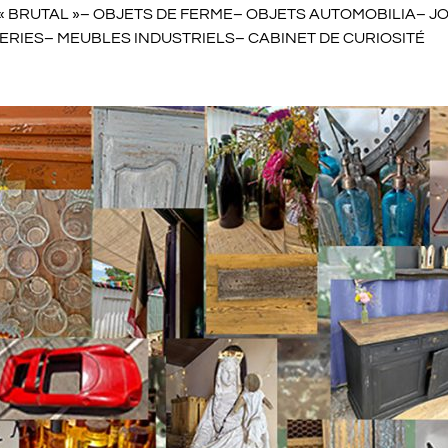
BRUTAL »– OBJETS DE FERME– OBJETS AUTOMOBILIA– JOU
RERIES– MEUBLES INDUSTRIELS– CABINET DE CURIOSITÉ