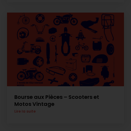
Bourse aux Pièces – Scooters et
Motos Vintage
Lire la suite