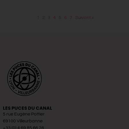
1
2
3
4
5
6
7
Suivant »
LES PUCES DU CANAL
5 rue Eugène Pottier
69100 Villeurbanne
+33 (0) 4 69 85 66 28